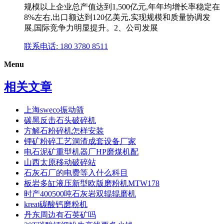
规模以上企业总产值达到1,500亿元,年年均增长率稳定在
8%左右,出口额达到120亿美元,实现规模和质量协调发
展,国际竞争力明显提升。2、公司发展
联系电话: 180 3780 8511
Menu
相关文章
上海sweco振动筛
碳黑反击石头破碎机
方解石粉碎机怎样安装
锂矿粉碎工艺洞渣成套设备厂家
电石泥矿重型机器厂HP磨煤机配
山西太原移动破碎站
石灰石厂的电费等入什么科目
板岩多缸液压新型欧版磨粉机MTW178
时产400500吨石灰岩双辊辊磨机
kreat碳酸钙磨粉机
丹东周边有石英矿吗