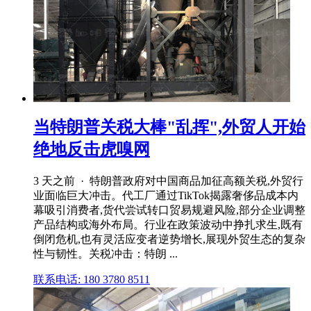
当特朗普关税大棒"乱挥",外贸人开始
绝地反击虎嗅网
3 天之前 · 特朗普政府对中国商品加征高额关税,外贸行
业面临巨大冲击。代工厂通过TikTok揭露奢侈品成本内
幕吸引消费者,货代尝试转口贸易规避风险,部分企业调整
产品结构或海外布局。行业在政策波动中挣扎求生,既有
倒闭危机,也有灵活应变者逆势增长,展现外贸生态的复杂
性与韧性。关税冲击：特朗 ...
联系电话: 180 3780 8511