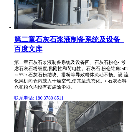
第二章石灰石浆液制备系统及设备_
百度文库
第二章石灰石浆液制备系统及设备四、石灰石粉仓• 考
虑石灰石粉细度,黏附性和荷电性。石灰石 粉仓锥角≥45°
～55°• 石灰石粉结块、搭桥等导致粉体流动不畅。设 流
化风机向仓内鼓入干燥空气,使其呈流态化。• 石灰石料
仓和粉仓均设有布袋除尘器。
联系电话: 180 3780 8511