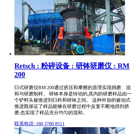
Retsch : 粉碎设备 : 研钵研磨仪 : RM
200
臼式研磨仪RM 200通过挤压和摩擦的原理实现捣磨、混
和与研磨制样。 研钵本身是转动的,其内的研磨样品由一
个铲料头被推进到臼杵和研钵之间。 这种外加的被动式
推进既保证了样品能够在研磨过程中反复不断地得到挤
磨,也实现了样品充分均匀的混和。
联系电话: 180 3780 8511