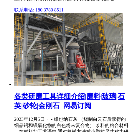
联系电话: 180 3780 8511
各类研磨工具详细介绍|磨料|玻璃|石
英|砂轮|金刚石_网易订阅
2023年12月5日 · • 维也纳石灰 （烧制白云石后获得的
细晶钙和镁氧化物的白色粉末复合物） 浆料的粘合材料
... 在材料加工术语中,通过机械方法减小颗粒尺寸称为研