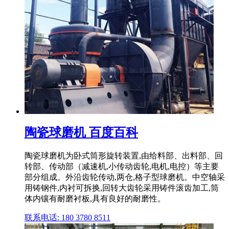
陶瓷球磨机 百度百科
陶瓷球磨机为卧式筒形旋转装置,由给料部、出料部、回
转部、传动部（减速机,小传动齿轮,电机,电控）等主要
部分组成。外沿齿轮传动,两仓,格子型球磨机。中空轴采
用铸钢件,内衬可拆换,回转大齿轮采用铸件滚齿加工,筒
体内镶有耐磨衬板,具有良好的耐磨性。
联系电话: 180 3780 8511