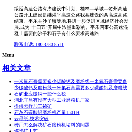
绥延高速公路有序建设中计划。桂林—恭城—贺州高速
公路开工建设是继灌平高速公路我县建设的条高速高路,
结束。平乐县沙子镇等地,将进一步促进区域经济社会发
展,成为"十四五"开局中浓墨重彩的。平乐闲事公高速混
凝土需要的沙子和石子有什么要求高速路
联系电话: 180 3780 8511
Menu
相关文章
一米氟石膏需要多少碳酸钙及磨粉线一米氟石膏需要多
少碳酸钙及磨粉线一米氟石膏需要多少碳酸钙及磨粉线
石矿业应缴纳一些什么税
湖北宜昌有没有大型工业磨粉机厂家
提供怎样加工铋矿
石灰石碳酸钙磨粉机产量150TH
云母纸-技术突破
砖厂怎么解决矿石磨粉机堵料的问题
煤选矿工艺