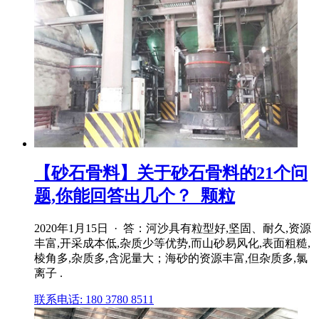
【砂石骨料】关于砂石骨料的21个问
题,你能回答出几个？_颗粒
2020年1月15日 · 答：河沙具有粒型好,坚固、耐久,资源
丰富,开采成本低,杂质少等优势,而山砂易风化,表面粗糙,
棱角多,杂质多,含泥量大；海砂的资源丰富,但杂质多,氯
离子 .
联系电话: 180 3780 8511