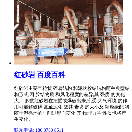
红砂岩 百度百科
红砂岩主要呈粒状 碎屑结构 和泥状胶结结构两种典型结
构形式,因 胶结物质 和风化程度的差异,其 强度 的变化
大。 多数红砂岩在挖掘或爆破出来后,受 大气环境 的作
用可崩解破碎,甚至泥化,故其 岩块 的大小及 颗粒级配 将
随干湿循环的时间过程而变化,其 物理力学 性质也将产
生变化。
联系电话: 180 3780 8511