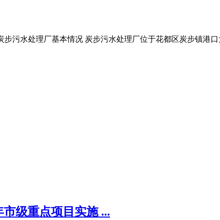
行性 ①炭步污水处理厂基本情况 炭步污水处理厂位于花都区炭步镇港
市级重点项目实施 ...