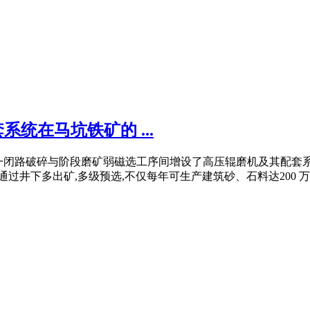
套系统在马坑铁矿的 ...
在原三段一闭路破碎与阶段磨矿弱磁选工序间增设了高压辊磨机及其配
井下多出矿,多级预选,不仅每年可生产建筑砂、石料达200 万t .