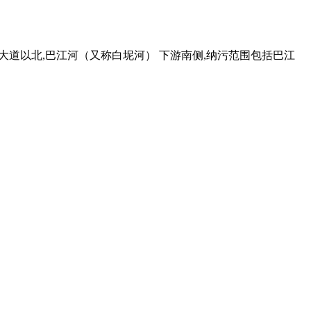
口大道以北,巴江河（又称白坭河） 下游南侧,纳污范围包括巴江