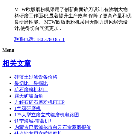
MTW欧版磨粉机采用了创新曲面铲刀设计,有效增大物
料研磨工作面积,显著提升生产效率,保障了更高产量和优
良研磨性能。 MTW欧版磨粉机采用无阻力进风蜗壳设
计,使得切向气流更加 .
联系电话: 180 3780 8511
Menu
相关文章
硅藻土过滤设备价格
采切比、采掘比
矿石磨粉机料口
露天矿坡面角
方解石矿石磨粉机FTHP
1气阀研磨机
175大型立磨立式辊磨机电路图
辽宁海城-雷蒙机厂
内蒙古巴彦淖尔市白云石雷蒙磨报价
什么地方用立式辊磨机