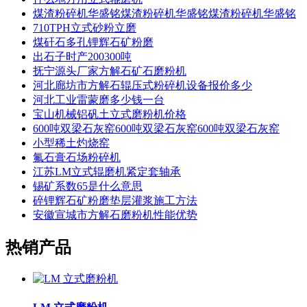
煤渣粉碎机华盛铭煤渣粉碎机华盛铭煤渣粉碎机华盛铭
710TPH立式砂粉立磨
煤矸石多孔锂辉石矿粉磨
出石子时产200300吨
抚宁源头厂家方解石矿石磨粉机
河北廊坊市方解石辊压式粉碎机设备报价多少
河北工业雷蒙磨多少钱一台
宝山机械铝矾土立式磨粉机价格
600吨双梁石灰窑600吨双梁石灰窑600吨双梁石灰窑
小型稀土灼烧窑
氟石膏石场粉碎机
江苏LM立式辊磨机紧定套轴承
锡矿系数65是什么意思
碎锂辉石矿粉磨垫层灌浆施工方法
安徽宣城市方解石磨粉机性能优势
热销产品