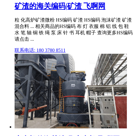
矿渣的海关编码|矿渣 飞啊网
粒 化高炉矿渣微粉 HS编码 矿渣 HS编码 泡沫矿渣 矿渣
混合料 ... 相关商品的HS编码 布 灯 衣服 棉 铝 线 包 鞋
水 笔 轴 铜 铁 绳 泵 床 针 书 耳机 帽子 查询更多HS编码
请点击 ...
联系电话: 180 3780 8511