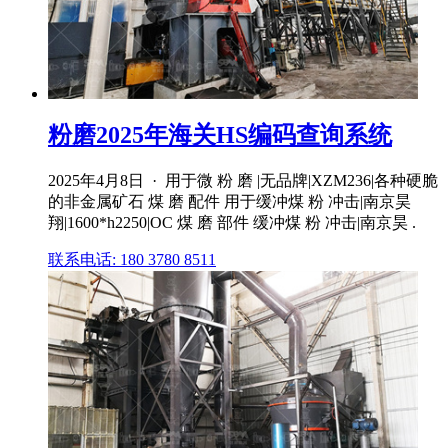
粉磨2025年海关HS编码查询系统
2025年4月8日 · 用于微 粉 磨 |无品牌|XZM236|各种硬脆
的非金属矿石 煤 磨 配件 用于缓冲煤 粉 冲击|南京昊
翔|1600*h2250|OC 煤 磨 部件 缓冲煤 粉 冲击|南京昊 .
联系电话: 180 3780 8511