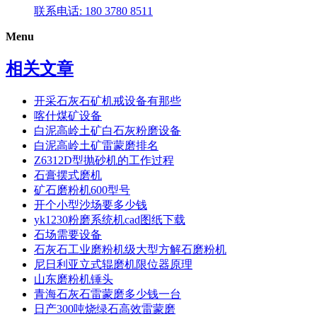
联系电话: 180 3780 8511
Menu
相关文章
开采石灰石矿机戒设备有那些
喀什煤矿设备
白泥高岭土矿白石灰粉磨设备
白泥高岭土矿雷蒙磨排名
Z6312D型抛砂机的工作过程
石膏摆式磨机
矿石磨粉机600型号
开个小型沙场要多少钱
yk1230粉磨系统机cad图纸下载
石场需要设备
石灰石工业磨粉机级大型方解石磨粉机
尼日利亚立式辊磨机限位器原理
山东磨粉机锤头
青海石灰石雷蒙磨多少钱一台
日产300吨烧绿石高效雷蒙磨