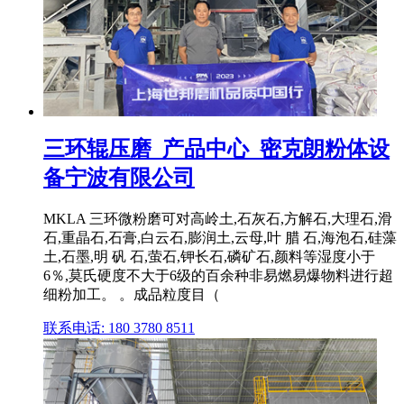
三环辊压磨_产品中心_密克朗粉体设
备宁波有限公司
MKLA 三环微粉磨可对高岭土,石灰石,方解石,大理石,滑
石,重晶石,石膏,白云石,膨润土,云母,叶 腊 石,海泡石,硅藻
土,石墨,明 矾 石,萤石,钾长石,磷矿石,颜料等湿度小于
6％,莫氏硬度不大于6级的百余种非易燃易爆物料进行超
细粉加工。 。成品粒度目（
联系电话: 180 3780 8511