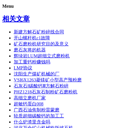
Menu
相关文章
新建方解石矿粉碎线合同
开山螺杆机c1故障
矿石磨粉机研究目的及意义
磨石灰将的机器
辉绿岩LUM超细立式磨粉机
加工重钙粉赚钱吗
LMP协议
沈阳生产煤矿机械的厂
VSI6X1263菱镁矿小型高产预粉磨
石灰石f碳酸钙Ⅲ方解石粉碎
PHZ1218石灰石制粉矿石磨粉机
高细立磨机厂家
超敏钙蛋白008
广西石油焦制粉雷蒙磨
轻质超细碳酸钙的加工工
什么炉渣里含金吗
河北万全矿山机械欧版破石机