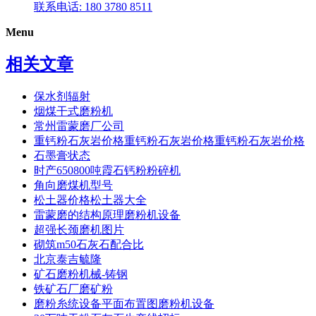
联系电话: 180 3780 8511
Menu
相关文章
保水剂辐射
烟煤干式磨粉机
常州雷蒙磨厂公司
重钙粉石灰岩价格重钙粉石灰岩价格重钙粉石灰岩价格
石墨膏状态
时产650800吨霞石钙粉粉碎机
角向磨煤机型号
松土器价格松土器大全
雷蒙磨的结构原理磨粉机设备
超强长颈磨机图片
砌筑m50石灰石配合比
北京泰吉毓隆
矿石磨粉机械-铸钢
铁矿石厂磨矿粉
磨粉糸统设备平面布置图磨粉机设备