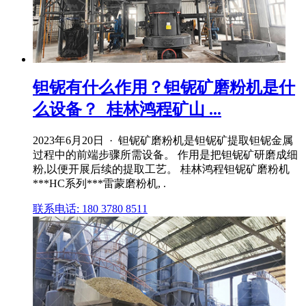
钽铌有什么作用？钽铌矿磨粉机是什
么设备？_桂林鸿程矿山 ...
2023年6月20日 · 钽铌矿磨粉机是钽铌矿提取钽铌金属
过程中的前端步骤所需设备。 作用是把钽铌矿研磨成细
粉,以便开展后续的提取工艺。 桂林鸿程钽铌矿磨粉机
***HC系列***雷蒙磨粉机, .
联系电话: 180 3780 8511