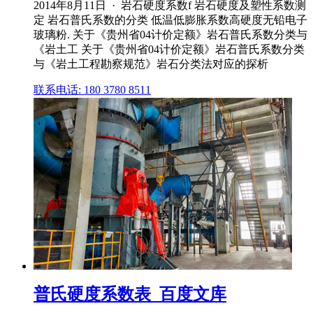
2014年8月11日 · 岩石硬度系数f 岩石硬度及塑性系数测
定 岩石普氏系数的分类 低温低膨胀系数高硬度无铅电子
玻璃粉. 关于《贵州省04计价定额》岩石普氏系数分类与
《岩土工 关于《贵州省04计价定额》岩石普氏系数分类
与《岩土工程勘察规范》岩石分类法对应的探析
联系电话: 180 3780 8511
普氏硬度系数表_百度文库