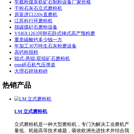
车载粉煤灰机矿石制粉设备厂家价格
干粉石灰石立式磨粉机
原装进口220v直磨机
江苏科行环磨粉机
脱碳煤矸石磨粉设备
VSI6X1263河卵石卧式锤式高产预粉磨
重质碳酸钙多少钱一方
年加工30万吨生石灰粉磨设备
高钙粉脱粉
辊式-悬辊-双辊矿石磨粉机
ems碎石机气压弹道
大理石碎块粉碎
热销产品
LM 立式磨粉机
立式磨粉机是一种大型磨粉机，专门为解决工业磨机产
量低、耗能高等技术难题，吸收欧洲先进技术并结合我