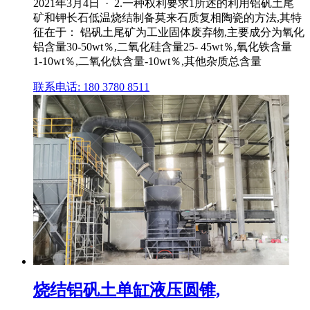
2021年3月4日 · 2.一种权利要求1所述的利用铝矾土尾
矿和钾长石低温烧结制备莫来石质复相陶瓷的方法,其特
征在于： 铝矾土尾矿为工业固体废弃物,主要成分为氧化
铝含量30‑50wt％,二氧化硅含量25‑ 45wt％,氧化铁含量
1‑10wt％,二氧化钛含量‑10wt％,其他杂质总含量
联系电话: 180 3780 8511
烧结铝矾土单缸液压圆锥,