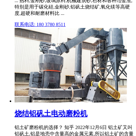
... 熟料,金刚砂,玻璃原料,机械建筑砂,石材和各种冶金渣,
特别是用于碳化硅,金刚砂,铝矾土烧结矿,氧化镁等高硬
度,超硬和耐磨材料比 ...
联系电话: 180 3780 8511
烧结铝矾土电动磨粉机
铝土矿磨粉机的选择？ 知乎 2022年12月6日 铝土矿又叫
铝矾土,铝是地壳中含量高的金属元素,所以铝土矿的含量