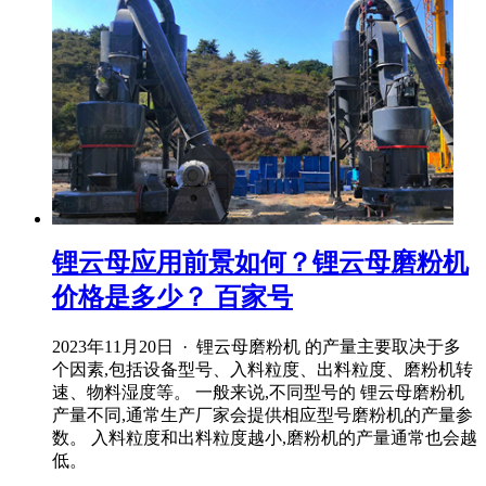
锂云母应用前景如何？锂云母磨粉机
价格是多少？ 百家号
2023年11月20日 · 锂云母磨粉机 的产量主要取决于多
个因素,包括设备型号、入料粒度、出料粒度、磨粉机转
速、物料湿度等。 一般来说,不同型号的 锂云母磨粉机
产量不同,通常生产厂家会提供相应型号磨粉机的产量参
数。 入料粒度和出料粒度越小,磨粉机的产量通常也会越
低。