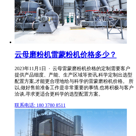
云母磨粉机雷蒙粉机价格多少？
2023年11月1日 · 云母雷蒙磨粉机价格的定制需要客户
提供产品细度、产能、生产区域等资讯,科学定制出选型
配置方案,才能更合理地给与科学的雷蒙磨粉机价格。 所
以,做好售前准备工作是非常重要的事情,也将积极与客户
洽谈,寻求更适合更科学的选型配置方案。
联系电话: 180 3780 8511