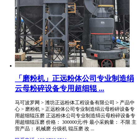
「磨粉机」正远粉体公司专业制造绢
云母粉碎设备专用超细辊 ...
马可波罗网 > 潍坊正远粉体工程设备有限公司 > 产品中
心 > 磨粉机 > 正远粉体公司专业制造绢云母粉碎设备专
用超细辊压磨 正远粉体公司专业制造绢云母粉碎设备专
用超细辊压磨 价格： 300000元/件 最小采购量： 不限 主
营产品： 机械磨 分级机 辊压磨 改 ...