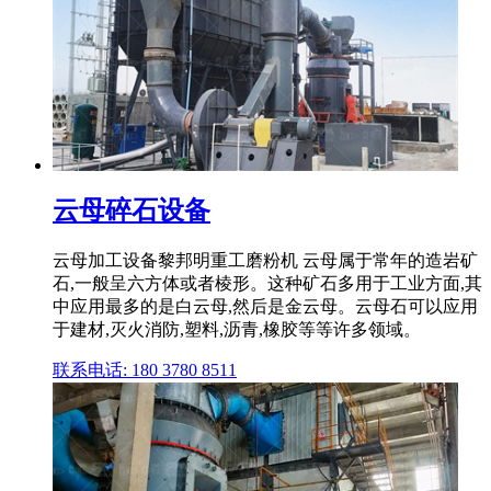
云母碎石设备
云母加工设备黎邦明重工磨粉机 云母属于常年的造岩矿
石,一般呈六方体或者棱形。这种矿石多用于工业方面,其
中应用最多的是白云母,然后是金云母。云母石可以应用
于建材,灭火消防,塑料,沥青,橡胶等等许多领域。
联系电话: 180 3780 8511