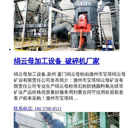
绢云母加工设备_破碎机厂家
绢云母加工设备,泉州 厦门绢云母粉由滁州市宝塔绢云母
矿业有限责任公司发布简介：滁州市宝塔绢云母矿业有
限责任公司专业生产绢云母粉滑石粉防锈颜料氧化镁等
矿业产品价格优质量好服务周到重合同守信用欢迎新老
客户前来采购！滁州市宝塔绢 ...
联系电话: 180 3780 8511