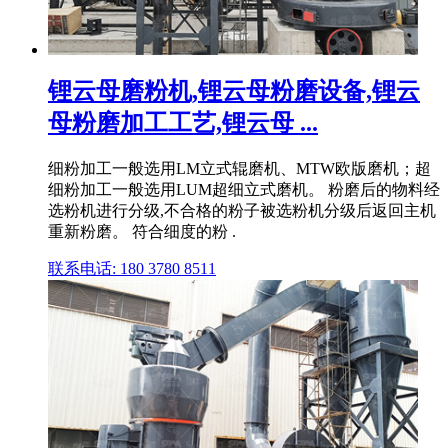
锂云母磨粉机,锂云母粉磨设备,锂云
母粉磨加工工艺,锂云母 ...
细粉加工一般选用LM立式辊磨机、MTW欧版磨机；超
细粉加工一般选用LUM超细立式磨机。 粉磨后的物料经
选粉机进行分级,不合格的粉子被选粉机分级后返回主机
重新粉磨。 符合细度的粉 .
联系电话: 180 3780 8511