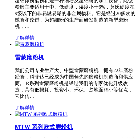
超细微粉磨粉机是一种细粉及超细粉的加工设备，此微
粉磨主要适用于中、低硬度，湿度小于6%，莫氏硬度在
9级以下的非易燃易爆的非金属物料。它是经过20多次的
试验和改进，为超细粉的生产而研发制造的新型磨粉
机，…
了解详情
雷蒙磨粉机
我们公司专业生产大、中型雷蒙磨粉机，拥有22年磨粉
经验，科菲达已经成为中国领先的磨粉机制造商和供应
商。 R系列雷蒙磨粉机是经过我们的专家优化升级改
造，具有低损耗、投资小、环保、占地面积小等优点，
它比传…
了解详情
MTW 系列欧式磨粉机