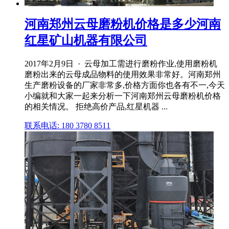
河南郑州云母磨粉机价格是多少河南
红星矿山机器有限公司
2017年2月9日 · 云母加工需进行磨粉作业,使用磨粉机
磨粉出来的云母成品物料的使用效果非常好。河南郑州
生产磨粉设备的厂家非常多,价格方面你也各有不一,今天
小编就和大家一起来分析一下河南郑州云母磨粉机价格
的相关情况。 拒绝高价产品,红星机器 ...
联系电话: 180 3780 8511