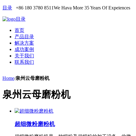
目录
+86 180 3780 8511
We Hava More 35 Years Of Expeiences
目录
首页
产品目录
解决方案
成功案例
关于我们
联系我们
Home
/
泉州云母磨粉机
泉州云母磨粉机
超细微粉磨粉机