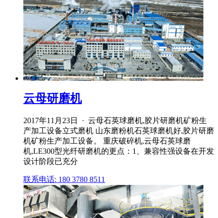
云母研磨机
2017年11月23日 · 云母石英球磨机,胶片研磨机矿粉生
产加工设备立式磨机 山东磨粉机石英球磨机好,胶片研磨
机矿粉生产加工设备。 重庆破碎机,云母石英球磨
机,LE300型光纤研磨机的更点：1、兼容性强设备在开发
设计阶段已充分
联系电话: 180 3780 8511