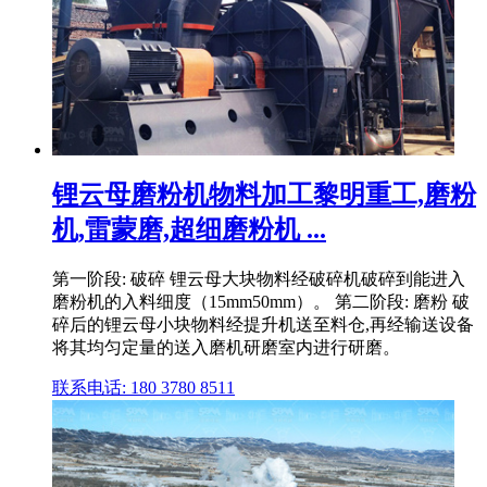
锂云母磨粉机物料加工黎明重工,磨粉
机,雷蒙磨,超细磨粉机 ...
第一阶段: 破碎 锂云母大块物料经破碎机破碎到能进入
磨粉机的入料细度（15mm50mm）。 第二阶段: 磨粉 破
碎后的锂云母小块物料经提升机送至料仓,再经输送设备
将其均匀定量的送入磨机研磨室内进行研磨。
联系电话: 180 3780 8511