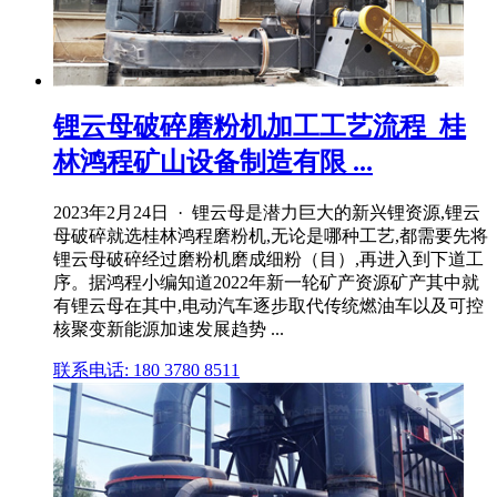
锂云母破碎磨粉机加工工艺流程_桂
林鸿程矿山设备制造有限 ...
2023年2月24日 · 锂云母是潜力巨大的新兴锂资源,锂云
母破碎就选桂林鸿程磨粉机,无论是哪种工艺,都需要先将
锂云母破碎经过磨粉机磨成细粉（目）,再进入到下道工
序。据鸿程小编知道2022年新一轮矿产资源矿产其中就
有锂云母在其中,电动汽车逐步取代传统燃油车以及可控
核聚变新能源加速发展趋势 ...
联系电话: 180 3780 8511