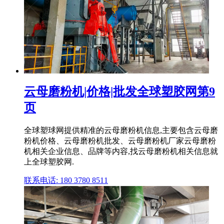
云母磨粉机|价格|批发全球塑胶网第9
页
全球塑球网提供精准的云母磨粉机信息,主要包含云母磨
粉机价格、云母磨粉机批发、云母磨粉机厂家云母磨粉
机相关企业信息、品牌等内容,找云母磨粉机相关信息就
上全球塑胶网.
联系电话: 180 3780 8511