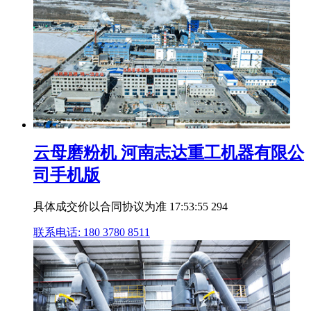
云母磨粉机 河南志达重工机器有限公
司手机版
具体成交价以合同协议为准 17:53:55 294
联系电话: 180 3780 8511