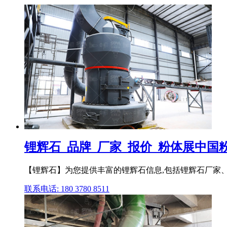
锂辉石_品牌_厂家_报价_粉体展中国
【锂辉石】为您提供丰富的锂辉石信息,包括锂辉石厂家
联系电话: 180 3780 8511