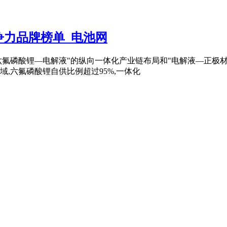
争力品牌榜单_电池网
酸锂—六氟磷酸锂—电解液"的纵向一体化产业链布局和"电解液—正
,六氟磷酸锂自供比例超过95%,一体化