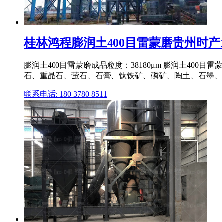
桂林鸿程膨润土400目雷蒙磨贵州时产13
膨润土400目雷蒙磨成品粒度：38180μm 膨润土40
石、重晶石、萤石、石膏、钛铁矿、磷矿、陶土、石墨、粘
联系电话: 180 3780 8511