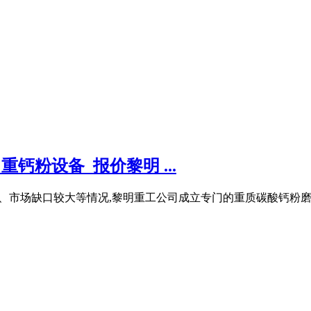
钙粉设备_报价黎明 ...
备粗放、市场缺口较大等情况,黎明重工公司成立专门的重质碳酸钙