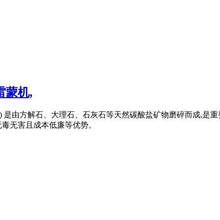
雷蒙机,
( 简称重钙) 是由方解石、大理石、石灰石等天然碳酸盐矿物磨碎而
无毒无害且成本低廉等优势。