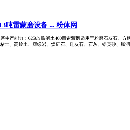
吨雷蒙磨设备 ... 粉体网
0目雷蒙磨生产能力：625t/h 膨润土400目雷蒙磨适用于粉磨石
土、高岭土、辉绿岩、煤矸石、硅灰石、石灰、锆英砂、膨润土 