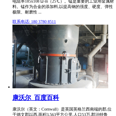
电阻率185x108 Ω·m（25℃）。锰是重要的工业用金属材
料。锰作为合金的添加料,以提高钢的强度、硬度、弹性
极限、耐磨性 ...
联系电话: 180 3780 8511
康沃尔_百度百科
康沃尔（英文：Cornwall）是英国英格兰西南端的郡,位
于德文郡以西,面积3,563平方公里,人口53万,郡治特鲁