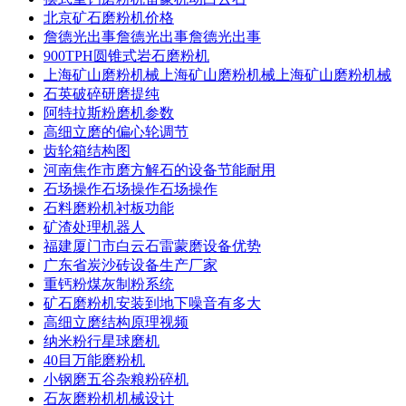
北京矿石磨粉机价格
詹德光出事詹德光出事詹德光出事
900TPH圆锥式岩石磨粉机
上海矿山磨粉机械上海矿山磨粉机械上海矿山磨粉机械
石英破碎研磨提纯
阿特拉斯粉磨机参数
高细立磨的偏心轮调节
齿轮箱结构图
河南焦作市磨方解石的设备节能耐用
石场操作石场操作石场操作
石料磨粉机衬板功能
矿渣处理机器人
福建厦门市白云石雷蒙磨设备优势
广东省炭沙砖设备生产厂家
重钙粉煤灰制粉系统
矿石磨粉机安装到地下噪音有多大
高细立磨结构原理视频
纳米粉行星球磨机
40目万能磨粉机
小钢磨五谷杂粮粉碎机
石灰磨粉机机械设计