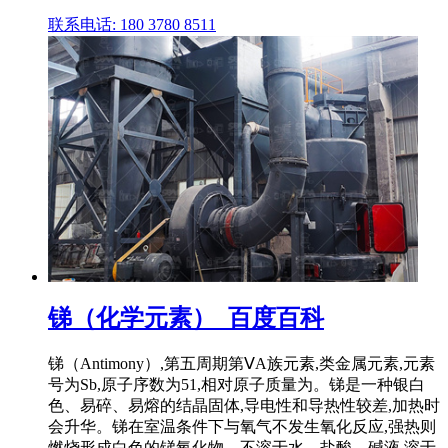
联系电话: 180 3780 8511
锑（化学元素）_百度百科
锑（Antimony）,第五周期第ⅤA族元素,类金属元素,元素
号为Sb,原子序数为51,相对原子质量为。锑是一种银白
色、易碎、易熔的结晶固体,导电性和导热性较差,加热时
会升华。锑在室温条件下与氧气不发生氧化反应,强热则
燃烧形成白色的锑氧化物。不溶于水、盐酸、碱液,溶于