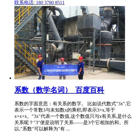
联系电话: 180 3780 8511
系数（数学名词）_百度百科
系数的字面意思：有关系的数字。 比如说代数式"3x",它
表示一个常数3与未知数x的乘积,即表示3×x,等于
x+x+x。"3x"代表一个数值,这个数值只与x有关系,是什么
关系呢？"3"便是说明了关系——是3个它相加的和。所
以,"系数"可以解释为"有 ...