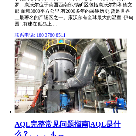
罗。康沃尔位于英国西南部,锡矿区包括康沃尔郡和德文
郡,面积3800平方公里,有2000多年的采锡历史,曾是世界
上最著名的产锡区之一。康沃尔有全球最大的温室"伊甸
园",有建在孤岛上 ...
联系电话: 180 3780 8511
AQL完整常见问题指南|AQL是什
么？、、、4. ...