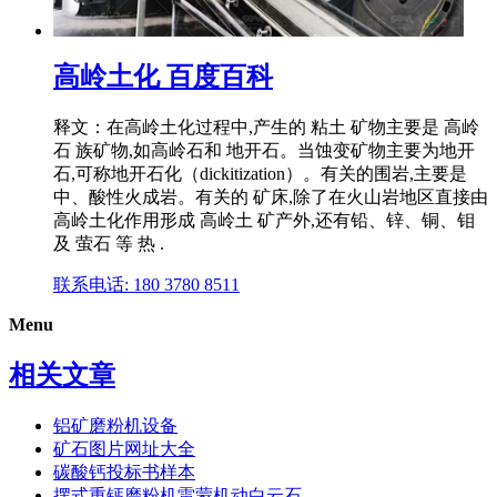
高岭土化 百度百科
释文：在高岭土化过程中,产生的 粘土 矿物主要是 高岭
石 族矿物,如高岭石和 地开石。当蚀变矿物主要为地开
石,可称地开石化（dickitization）。有关的围岩,主要是
中、酸性火成岩。有关的 矿床,除了在火山岩地区直接由
高岭土化作用形成 高岭土 矿产外,还有铅、锌、铜、钼
及 萤石 等 热 .
联系电话: 180 3780 8511
Menu
相关文章
铝矿磨粉机设备
矿石图片网址大全
碳酸钙投标书样本
摆式重钙磨粉机雷蒙机动白云石