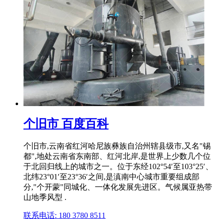
个旧市 百度百科
个旧市,云南省红河哈尼族彝族自治州辖县级市,又名"锡
都",地处云南省东南部、红河北岸,是世界上少数几个位
于北回归线上的城市之一。位于东经102°54′至103°25′、
北纬23°01′至23°36′之间,是滇南中心城市重要组成部
分,"个开蒙"同城化、一体化发展先进区。气候属亚热带
山地季风型 .
联系电话: 180 3780 8511