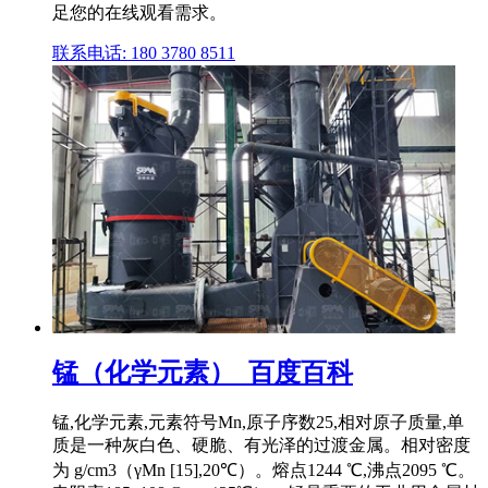
足您的在线观看需求。
联系电话: 180 3780 8511
锰（化学元素）_百度百科
锰,化学元素,元素符号Mn,原子序数25,相对原子质量,单
质是一种灰白色、硬脆、有光泽的过渡金属。相对密度
为 g/cm3（γMn [15],20℃）。熔点1244 ℃,沸点2095 ℃。