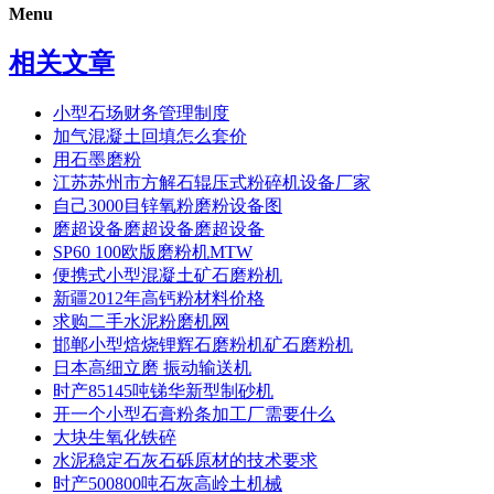
Menu
相关文章
小型石场财务管理制度
加气混凝土回填怎么套价
用石墨磨粉
江苏苏州市方解石辊压式粉碎机设备厂家
自己3000目锌氧粉磨粉设备图
磨超设备磨超设备磨超设备
SP60 100欧版磨粉机MTW
便携式小型混凝土矿石磨粉机
新疆2012年高钙粉材料价格
求购二手水泥粉磨机网
邯郸小型焙烧锂辉石磨粉机矿石磨粉机
日本高细立磨 振动输送机
时产85145吨锑华新型制砂机
开一个小型石膏粉条加工厂需要什么
大块生氧化铁碎
水泥稳定石灰石砾原材的技术要求
时产500800吨石灰高岭土机械