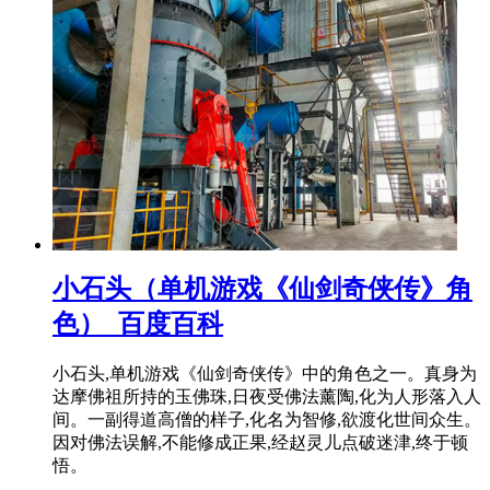
小石头（单机游戏《仙剑奇侠传》角
色）_百度百科
小石头,单机游戏《仙剑奇侠传》中的角色之一。真身为
达摩佛祖所持的玉佛珠,日夜受佛法薰陶,化为人形落入人
间。一副得道高僧的样子,化名为智修,欲渡化世间众生。
因对佛法误解,不能修成正果,经赵灵儿点破迷津,终于顿
悟。