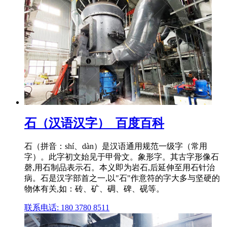
石（汉语汉字）_百度百科
石（拼音：shí、dàn）是汉语通用规范一级字（常用
字）。此字初文始见于甲骨文。象形字。其古字形像石
磬,用石制品表示石。本义即为岩石,后延伸至用石针治
病。石是汉字部首之一,以"石"作意符的字大多与坚硬的
物体有关,如：砖、矿、碉、碑、砚等。
联系电话: 180 3780 8511