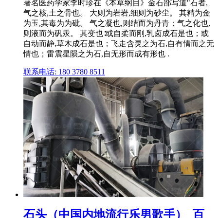
著名医药学家李时珍在《本草纲目》金石部写道"石者,
气之核,土之骨也。 大则为岩岩,细则为砂尘。 其精为金
为玉,其毒为为砒。 气之凝也,则结而为丹青；气之化也,
则液而为矾汞。 其变也∶或自柔而刚,乳卤成石是也；或
自动而静,草木成石是也；飞走含灵之为石,自有情而之无
情也；雷震星陨之为石,自无形而成有形也 .
联系电话: 180 3780 8511
石头（中国内地流行乐男歌手）_百