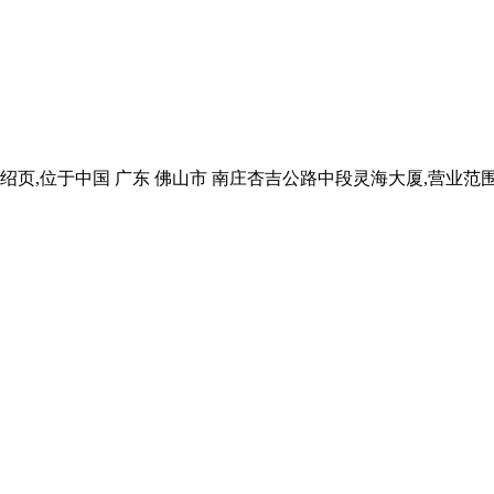
于中国 广东 佛山市 南庄杏吉公路中段灵海大厦,营业范围有陶瓷钛