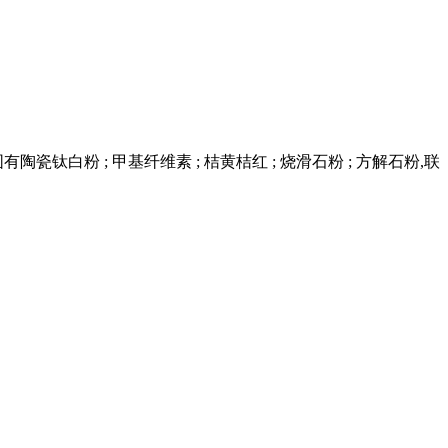
白粉 ; 甲基纤维素 ; 桔黄桔红 ; 烧滑石粉 ; 方解石粉,联