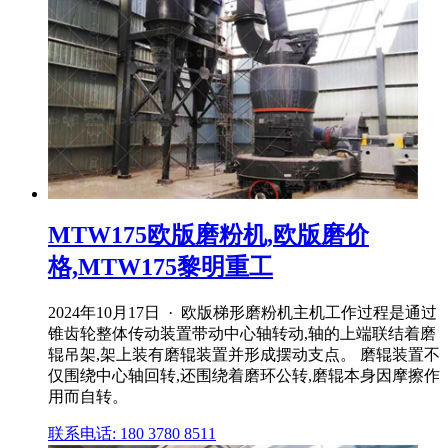
MTW175欧版磨粉机,欧版磨价
格,MTW175黎明重工
2024年10月17日 · 欧版梯形磨粉机主机工作过程是通过
锥齿轮整体传动装置带动中心轴转动,轴的上端联结着磨
辊吊架,架上装有磨辊装置并形成摆动支点。 磨辊装置不
仅围绕中心轴回转,还围绕着磨环公转,磨辊本身因摩擦作
用而自转。
联系电话: 180 3780 8511