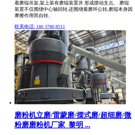
着磨辊吊架,架上装有磨辊装置并 形成摆动支点。 磨辊
装置不仅围绕中心轴回转,还围绕着磨环公转,磨辊本身因
摩擦作用而自转。
联系电话: 180 3780 8511
磨粉机立磨/雷蒙磨/摆式磨/超细磨/微
粉磨磨粉机厂家_黎明 ...