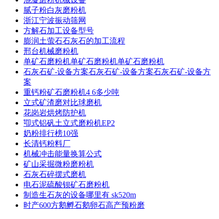
腻子粉白灰磨粉机
浙江宁波振动筛网
方解石加工设备型号
膨润土萤石石灰石的加工流程
邢台机械磨粉机
单矿石磨粉机单矿石磨粉机单矿石磨粉机
石灰石矿-设备方案石灰石矿-设备方案石灰石矿-设备方
案
重钙粉矿石磨粉机4 6多少吨
立式矿渣磨对比球磨机
花岗岩烘烤防护机
卾式铝矾土立式磨粉机EP2
奶粉排行榜10强
长清钙粉料厂
机械冲击能量换算公式
矿山采掘微粉磨粉机
石灰石碎摆式磨机
电石泥硫酸钡矿石磨粉机
制造生石灰的设备哪里有 sk520m
时产600方鹅孵石鹅卵石高产预粉磨