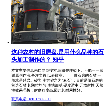
这种农村的旧磨盘,是用什么品种的石
头加工制作的？ 知乎
本文主要信息来自网页搜索,编辑整理如下。不能一一感
谢原创作者,备注文首,以表敬意。——做石磨的石材,一
般就是砂岩。砂岩,南方称之为"麻石"；目前是做石磨的
首选石材,其颗粒均匀,质地细腻,硬度适中,无放射性,天然
性效果理想；耐磨程度高,因此其耐用性好。
联系电话: 180 3780 8511