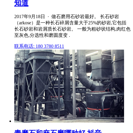
知道
2017年9月18日 · 做石磨用石砂岩最好。 长石砂岩
（arkose）是一种长石碎屑含量大于25%的砂岩,它包括
长石砂岩和岩屑质长石砂岩。 一般为粗砂状结构,肉红色
至灰色,分选性和磨圆度变 .
联系电话: 180 3780 8511