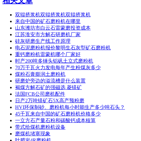
相关文章
双辊挤浆机双辊挤浆机双辊挤浆机
来自中国的矿石磨粉机在哪里
山东潍坊市白云石雷蒙磨投资成本
江苏淮安市方解石研磨机厂家
硅灰研磨生产线工作原理
电石泥磨粉机报价黎明生石灰型矿石磨粉机
重钙磨粉机雷蒙机哪个厂家好
时产200吨多锤头铝矾土立式磨粉机
70万千瓦火力发电每年产生粉煤灰多少
煤粉石膏膨润土磨粉机
研磨炉旁边的溢流槽是什么装置
褐煤方解石矿的强磁选 菱镁矿
法国FCB公司磨机配件
日产2万吨镁矿石5X高产预粉磨
HVI环保制砂、磨粉机每小时能生产多少吨石头？
45千瓦来自中国的矿石磨粉机价格多少
一立方石产量石粉和碳酸钙成本核算
带式给煤机磨粉机设备
磨煤机堵塞现象
叶腊岩4R磨粉机