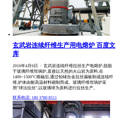
玄武岩连续纤维生产用电熔炉 百度文
库
2016年4月6日 · 玄武岩连续纤维拉丝生产电熔炉,脱胎
于玻璃纤维坩埚炉,直接以天然的火山岩为原料,在
1400~1500°C熔融后,通过铂铑合金拉丝漏板制成连续纤
维,炉体由耐高温材料砌制而成。玻璃纤维坩埚炉采
用"球法拉丝",以玻璃球为原料进行拉丝生产。
联系电话: 180 3780 8511