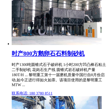
时产800方鹅卵石石料制砂机
时产1300吨圆锥式石子破碎机 1小时200方凹凸棒石粘土
二手制砂机 花岗石生产线 圆锥式岩石破碎机产量
180T/H ... 黎明重工第十一届磨机质量中国行自8月份启
动,如今正进行得如火如荼。该项目使用的是黎明重工
MTW ...
联系电话: 180 3780 8511