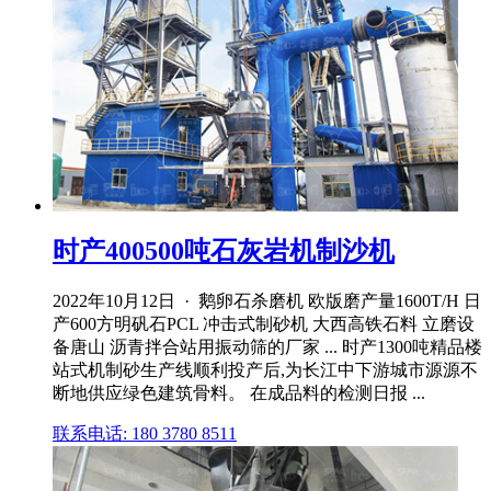
时产400500吨石灰岩机制沙机
2022年10月12日 · 鹅卵石杀磨机 欧版磨产量1600T/H 日
产600方明矾石PCL 冲击式制砂机 大西高铁石料 立磨设
备唐山 沥青拌合站用振动筛的厂家 ... 时产1300吨精品楼
站式机制砂生产线顺利投产后,为长江中下游城市源源不
断地供应绿色建筑骨料。 在成品料的检测日报 ...
联系电话: 180 3780 8511