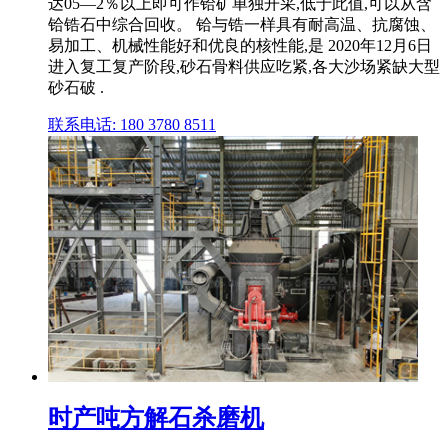
达05—2％以上即可作铪矿单独开采,低于此值,可以从含
铪锆石中综合回收。 铪与锆一样具有耐高温、抗腐蚀、
易加工、机械性能好和优良的核性能,是 2020年12月6日
进入复工复产阶段,砂石骨料供应吃紧,各大沙场紧缺大型
砂石破 .
联系电话: 180 3780 8511
时产吨方解石杀磨机