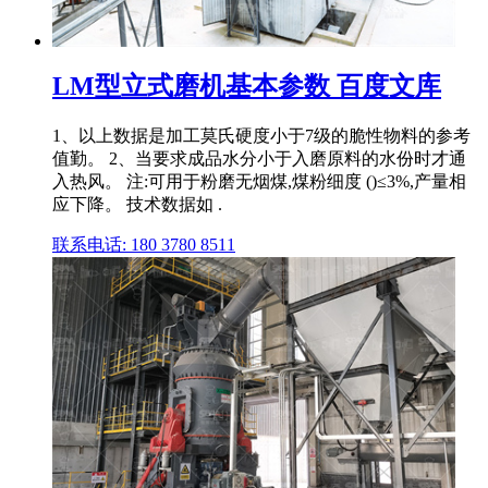
LM型立式磨机基本参数 百度文库
1、以上数据是加工莫氏硬度小于7级的脆性物料的参考
值勤。 2、当要求成品水分小于入磨原料的水份时才通
入热风。 注:可用于粉磨无烟煤,煤粉细度 ()≤3%,产量相
应下降。 技术数据如 .
联系电话: 180 3780 8511