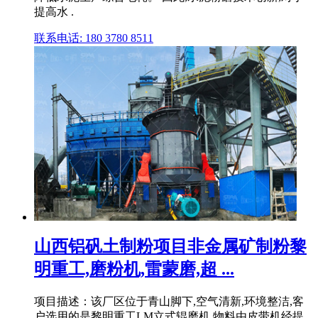
提高水 .
联系电话: 180 3780 8511
山西铝矾土制粉项目非金属矿制粉黎
明重工,磨粉机,雷蒙磨,超 ...
项目描述：该厂区位于青山脚下,空气清新,环境整洁,客
户选用的是黎明重工LM立式辊磨机,物料由皮带机经提