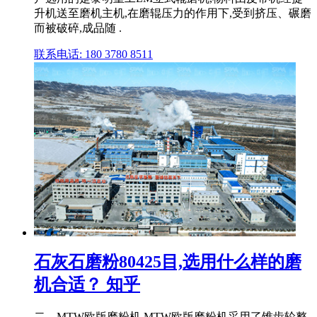
升机送至磨机主机,在磨辊压力的作用下,受到挤压、碾磨
而被破碎,成品随 .
联系电话: 180 3780 8511
石灰石磨粉80425目,选用什么样的磨
机合适？ 知乎
二、MTW欧版磨粉机 MTW欧版磨粉机采用了锥齿轮整