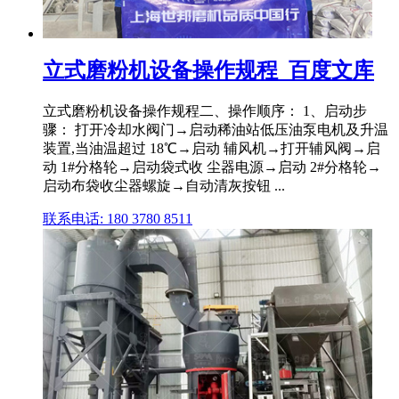
立式磨粉机设备操作规程_百度文库
立式磨粉机设备操作规程二、操作顺序： 1、启动步
骤： 打开冷却水阀门→启动稀油站低压油泵电机及升温
装置,当油温超过 18℃→启动 辅风机→打开辅风阀→启
动 1#分格轮→启动袋式收 尘器电源→启动 2#分格轮→
启动布袋收尘器螺旋→自动清灰按钮 ...
联系电话: 180 3780 8511