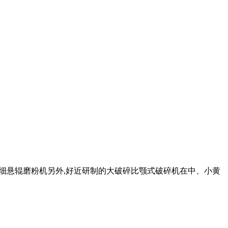
石超细悬辊磨粉机另外,好近研制的大破碎比颚式破碎机在中、小黄