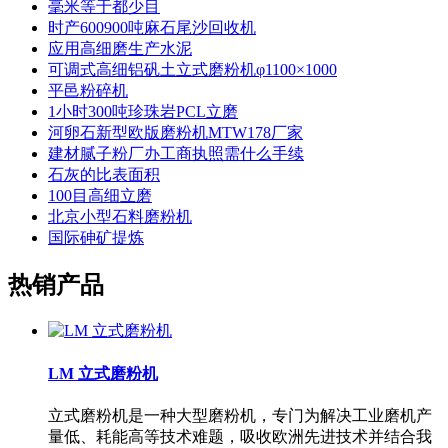
毫米等于都少目
时产600900吨麻石尾沙回收机
应用高细磨生产水泥
可调式高细铝矾土立式磨粉机φ1100×1000
平邑粉碎机
1小时300吨珍珠岩PCL立磨
河卵石新型欧版磨粉机MTW178厂家
建材腻子粉厂办工商执照需什么手续
石灰的比表面积
100目高细立磨
北京小型石料磨粉机
国际砷矿提炼
热销产品
LM 立式磨粉机
立式磨粉机是一种大型磨粉机，专门为解决工业磨机产
量低、耗能高等技术难题，吸收欧洲先进技术并结合我