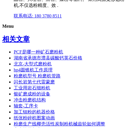
机,不仅选粉精度、效 .
联系电话: 180 3780 8511
Menu
相关文章
PCF是哪一种矿石磨粉机
湖南省承德市澧县碳酸钙英石价格
北京-大型式磨粉机
hp4圆锥机工作原理
粉磨机型号 粉磨机管路
闪长岩第七代雷蒙磨
工业用岩石细粉机
银矿磨成粉的设备
冲击粉磨机结构
轴套-工序卡
加工钡粉的机器价格
纸张粉碎机图案动画
粉磨生产线椰壳活性炭制粉机械齿轮如何调整