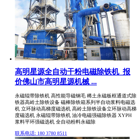
高明星源全自动干粉电磁除铁机_报
价佛山市高明星源机械 ...
永磁辊带除铁机 高性能导磁钢毛 稀土永磁板框通道式除
铁器高岭土除铁设备 磁棒除铁箱系列半自动浆料电磁选
机 立环脉动高梯度磁选机 高岭土除铁设备立环脉动高梯
度磁选机 永磁辊带除铁机 油冷电磁强磁除铁器 XYPH
浆料平环强磁选机 全自动粉料永磁除
联系电话: 180 3780 8511