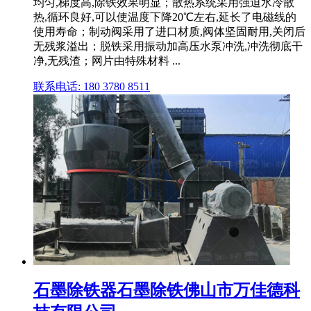
均匀,梯度高,除铁效果明显；散热系统采用强迫水冷散
热,循环良好,可以使温度下降20℃左右,延长了电磁线的
使用寿命；制动阀采用了进口材质,阀体坚固耐用,关闭后
无残浆溢出；脱铁采用振动加高压水泵冲洗,冲洗彻底干
净,无残渣；网片由特殊材料 ...
联系电话: 180 3780 8511
石墨除铁器石墨除铁佛山市万佳德科