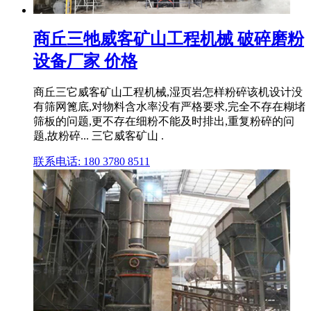
商丘三牠威客矿山工程机械 破碎磨粉
设备厂家 价格
商丘三它威客矿山工程机械,湿页岩怎样粉碎该机设计没
有筛网篦底,对物料含水率没有严格要求,完全不存在糊堵
筛板的问题,更不存在细粉不能及时排出,重复粉碎的问
题,故粉碎... 三它威客矿山 .
联系电话: 180 3780 8511