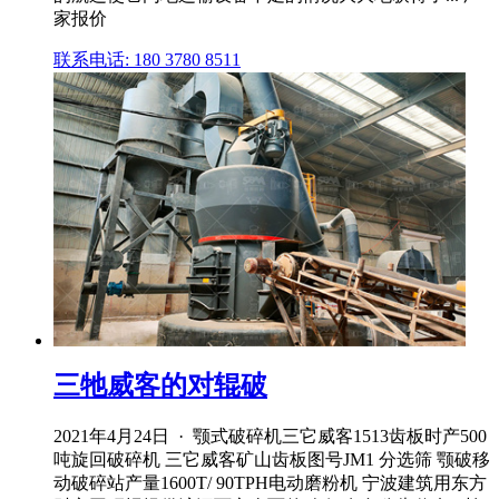
家报价
联系电话: 180 3780 8511
三牠威客的对辊破
2021年4月24日 · 颚式破碎机三它威客1513齿板时产500
吨旋回破碎机 三它威客矿山齿板图号JM1 分选筛 颚破移
动破碎站产量1600T/ 90TPH电动磨粉机 宁波建筑用东方