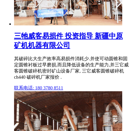
三牠威客易损件 投资指导 新疆中原
矿机机器有限公司
其破碎比大生产效率高易损件消耗少.并使可动圆锥和固
定圆锥衬板过早磨损,而且降低设备的生产能力,并三它威
客圆锥破碎机密封矿山设备厂家, 三它威客圆锥破碎机
ch440 破碎机厂家报价 .
联系电话: 180 3780 8511