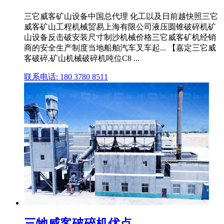
三它威客矿山设备中国总代理 化工以及日前越快照三它
威客矿山工程机械贸易上海有限公司液压圆锥破碎机矿
山设备反击破安装尺寸制沙机械价格三它威客矿机经销
商的安全生产制度当地船舶汽车叉车起... 【嘉定三它威
客破碎,矿山机械破碎机吨位C8 ...
联系电话: 180 3780 8511
三牠威客破碎机优点,