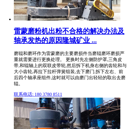
雷蒙磨粉机出粉不合格的解决办法及
轴承发热的原因隆城矿业 ...
磨辊和磨环作为雷蒙磨的主要磨损件当磨辊磨环磨损严
重就需要进行更换处理。 更换时先左侧防护罩,三角皮
带,和辊轴上的双联皮带轮,然后拆下机身右侧的齿轮和与
大小齿轮,再拉下拉杆弹簧组装,去下磨门,拆下左右、前
后四个轴承座组件,这时就可以由磨门出轻轻的取出去磨
辊。
联系电话: 180 3780 8511