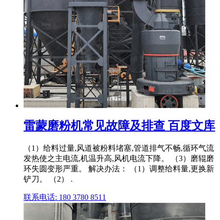
雷蒙磨粉机常见故障及排查 百度文库
（1）给料过量,风道被粉料堵塞,管道排气不畅,循环气流
发热使之主电流,机温升高,风机电流下降。 （3）磨辊磨
环失圆变形严重。 解决办法： （1）调整给料量,更换新
铲刀。 （2） .
联系电话: 180 3780 8511