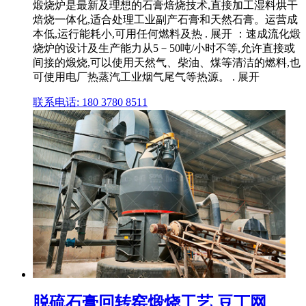
煅烧炉是最新及理想的石膏焙烧技术,直接加工湿料烘干
焙烧一体化,适合处理工业副产石膏和天然石膏。运营成
本低,运行能耗小,可用任何燃料及热 . 展开 ：速成流化煅
烧炉的设计及生产能力从5－50吨/小时不等,允许直接或
间接的煅烧,可以使用天然气、柴油、煤等清洁的燃料,也
可使用电厂热蒸汽工业烟气尾气等热源。 . 展开
联系电话: 180 3780 8511
脱硫石膏回转窑煅烧工艺 豆丁网