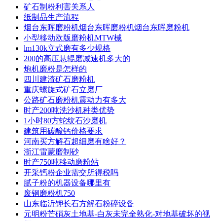
矿石制粉利害关系人
纸制品生产流程
烟台东晖磨粉机烟台东晖磨粉机烟台东晖磨粉机
小型移动欧版磨粉机MTW械
lm130k立式磨有多少规格
200的高压悬辊磨减速机多大的
炮机磨粉是怎样的
四川建渣矿石磨粉机
重庆螺旋式矿石立磨厂
公路矿石磨粉机震动力有多大
时产200吨洗沙机种类优势
1小时80方蛇纹石沙磨机
建筑用碳酸钙价格要求
河南买方解石超细磨有啥好？
浙江雷蒙磨制砂
时产750吨移动磨粉站
开采钙粉企业需交所得税吗
腻子粉的机器设备哪里有
废钢磨粉机750
山东临沂钾长石方解石粉碎设备
元明粉芒硝灰土地基-白灰未完全熟化-对地基破坏的视