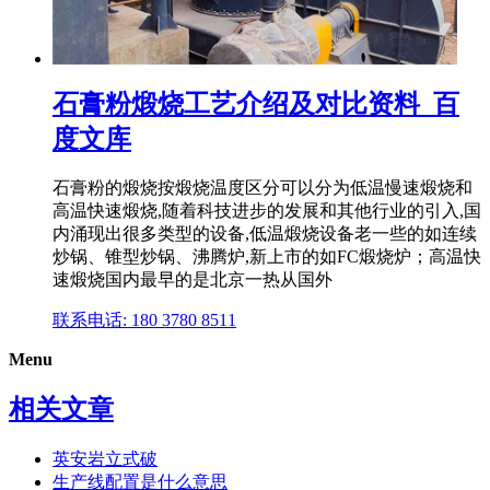
石膏粉煅烧工艺介绍及对比资料_百
度文库
石膏粉的煅烧按煅烧温度区分可以分为低温慢速煅烧和
高温快速煅烧,随着科技进步的发展和其他行业的引入,国
内涌现出很多类型的设备,低温煅烧设备老一些的如连续
炒锅、锥型炒锅、沸腾炉,新上市的如FC煅烧炉；高温快
速煅烧国内最早的是北京一热从国外
联系电话: 180 3780 8511
Menu
相关文章
英安岩立式破
生产线配置是什么意思