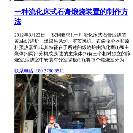
一种流化床式石膏煅烧装置的制作方
法
2012年8月22日 · 权利要求1.一种流化床式石膏煅烧装
置,由煅烧炉、燃煤热风炉、罗茨风机、布袋收尘器和原
料预热器组成,其特征在于所述的煅烧炉由汽化室(I)和主
煅体(3)两部分构成,所述的主煅体(3)有三个相对独立的煅
烧室,煅烧室中安装有分室隔板(11),将每个煅烧室分为
联系电话: 180 3780 8511