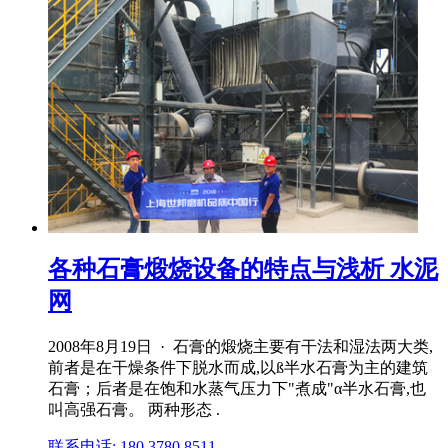
各种石膏煅烧设备的特点与浅析 水泥
网
2008年8月19日 · 石膏的煅烧主要有干法和湿法两大类,
前者是在干燥条件下脱水而成,以ß半水石膏为主的建筑
石膏；后者是在饱和水蒸气压力下"煮成"α半水石膏,也
叫高强石膏。 两种形态 .
联系电话: 180 3780 8511