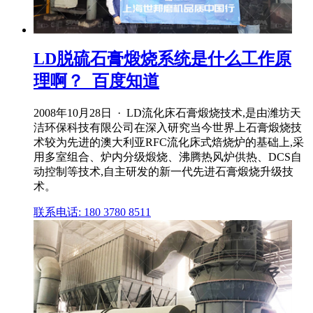
LD脱硫石膏煅烧系统是什么工作原
理啊？_百度知道
2008年10月28日 · LD流化床石膏煅烧技术,是由潍坊天
洁环保科技有限公司在深入研究当今世界上石膏煅烧技
术较为先进的澳大利亚RFC流化床式焙烧炉的基础上,采
用多室组合、炉内分级煅烧、沸腾热风炉供热、DCS自
动控制等技术,自主研发的新一代先进石膏煅烧升级技
术。
联系电话: 180 3780 8511