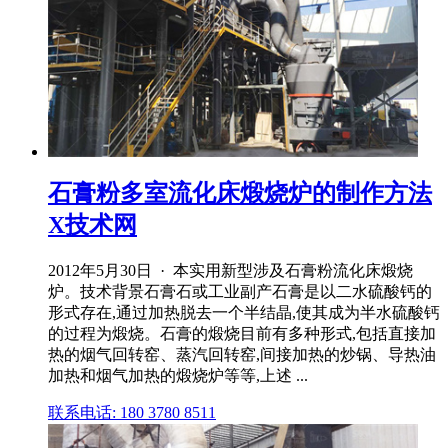
石膏粉多室流化床煅烧炉的制作方法
X技术网
2012年5月30日 · 本实用新型涉及石膏粉流化床煅烧
炉。技术背景石膏石或工业副产石膏是以二水硫酸钙的
形式存在,通过加热脱去一个半结晶,使其成为半水硫酸钙
的过程为煅烧。石膏的煅烧目前有多种形式,包括直接加
热的烟气回转窑、蒸汽回转窑,间接加热的炒锅、导热油
加热和烟气加热的煅烧炉等等,上述 ...
联系电话: 180 3780 8511