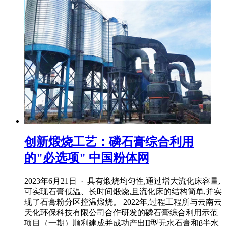
创新煅烧工艺：磷石膏综合利用
的"必选项" 中国粉体网
2023年6月21日 · 具有煅烧均匀性,通过增大流化床容量,
可实现石膏低温、长时间煅烧,且流化床的结构简单,并实
现了石膏粉分区控温煅烧。 2022年,过程工程所与云南云
天化环保科技有限公司合作研发的磷石膏综合利用示范
项目（一期）顺利建成并成功产出II型无水石膏和β半水