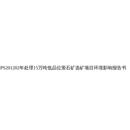
HPS201202年处理15万吨低品位萤石矿选矿项目环境影响报告书