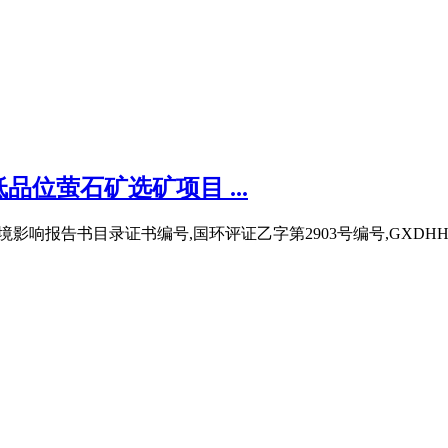
位萤石矿选矿项目 ...
目环境影响报告书目录证书编号,国环评证乙字第2903号编号,GXDH