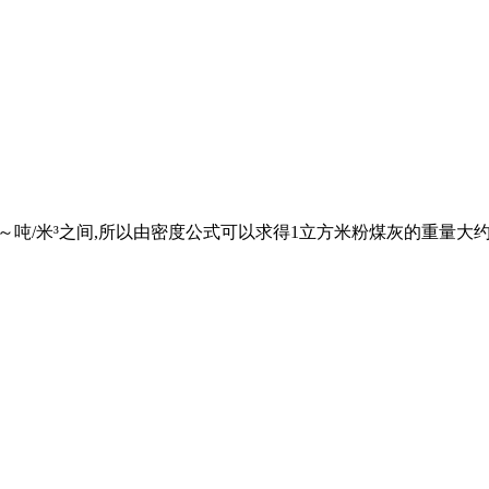
在～吨/米³之间,所以由密度公式可以求得1立方米粉煤灰的重量大约