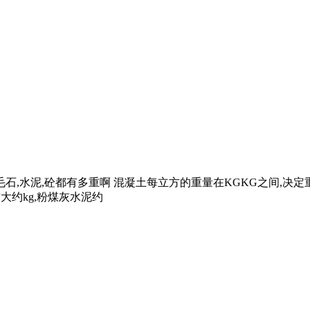
,水泥,砼都有多重啊 混凝土每立方的重量在KGKG之间,决定重
大约kg,粉煤灰水泥约