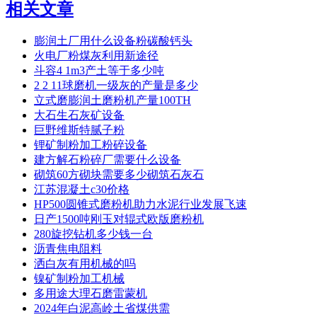
相关文章
膨润土厂用什么设备粉碳酸钙头
火电厂粉煤灰利用新途径
斗容4 1m3产土等于多少吨
2 2 11球磨机一级灰的产量是多少
立式磨膨润土磨粉机产量100TH
大石生石灰矿设备
巨野维斯特腻子粉
锂矿制粉加工粉碎设备
建方解石粉碎厂需要什么设备
砌筑60方砌块需要多少砌筑石灰石
江苏混凝土c30价格
HP500圆锥式磨粉机助力水泥行业发展飞速
日产1500吨刚玉对辊式欧版磨粉机
280旋挖钻机多少钱一台
沥青焦电阻料
洒白灰有用机械的吗
镍矿制粉加工机械
多用途大理石磨雷蒙机
2024年白泥高岭土省煤供需