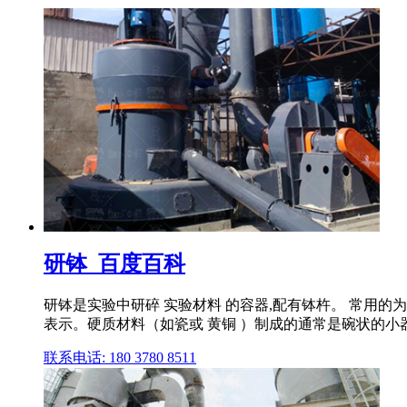
研钵_百度百科
研钵是实验中研碎 实验材料 的容器,配有钵杵。 常用
表示。硬质材料（如瓷或 黄铜 ）制成的通常是碗状的小
联系电话: 180 3780 8511