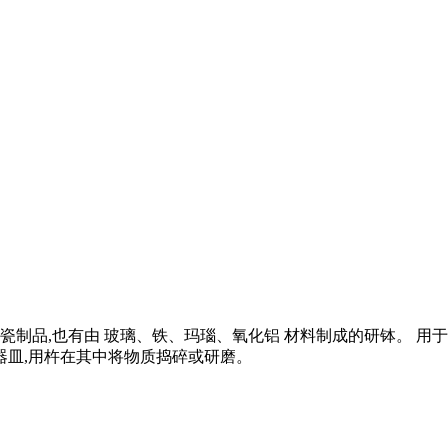
的为瓷制品,也有由 玻璃、铁、玛瑙、氧化铝 材料制成的研钵。
器皿,用杵在其中将物质捣碎或研磨。