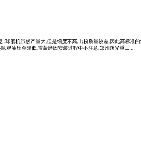
械信息 :球磨机虽然产量大,但是细度不高,出粉质量较差,因此高标
观油压会降低,雷蒙磨因安装过程中不注意,郑州曙光重工 ...