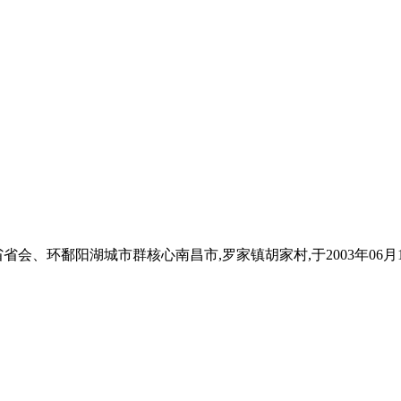
会、环鄱阳湖城市群核心南昌市,罗家镇胡家村,于2003年06月