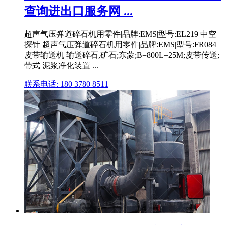
查询进出口服务网 ...
超声气压弹道碎石机用零件|品牌:EMS|型号:EL219 中空
探针 超声气压弹道碎石机用零件|品牌:EMS|型号:FR084
皮带输送机 输送碎石,矿石;东蒙;B=800L=25M;皮带传送;
带式 泥浆净化装置 ...
联系电话: 180 3780 8511