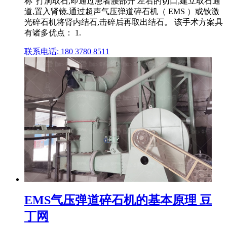
称"打洞取石,即通过患者腰部开 左右的切口,建立取石通
道,置入肾镜,通过超声气压弹道碎石机（ EMS ）或钬激
光碎石机将肾内结石,击碎后再取出结石。 该手术方案具
有诸多优点： 1.
联系电话: 180 3780 8511
EMS气压弹道碎石机的基本原理 豆
丁网