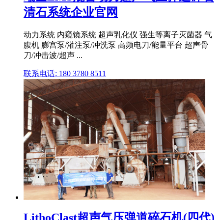
清石系统企业官网
动力系统 内窥镜系统 超声乳化仪 强生等离子灭菌器 气
腹机 膨宫泵/灌注泵/冲洗泵 高频电刀/能量平台 超声骨
刀/冲击波/超声 ...
联系电话: 180 3780 8511
LithoClast超声气压弹道碎石机(四代)