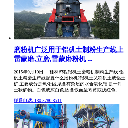
磨粉机广泛用于铝矾土制粉生产线上
雷蒙磨,立磨,雷蒙磨粉机 ...
2015年9月10日 · 桂林鸿程铝矾土磨粉机制粉生产线 铝
矾土粉磨生产线配置什么磨粉机?铝矾土又称矾土或铝土
矿,主要成分是氧化铝,系含有杂质的水合氧化铝,是一种
土状矿物。白色或灰白色,因含铁而呈褐黄或浅红色。
联系电话: 180 3780 8511