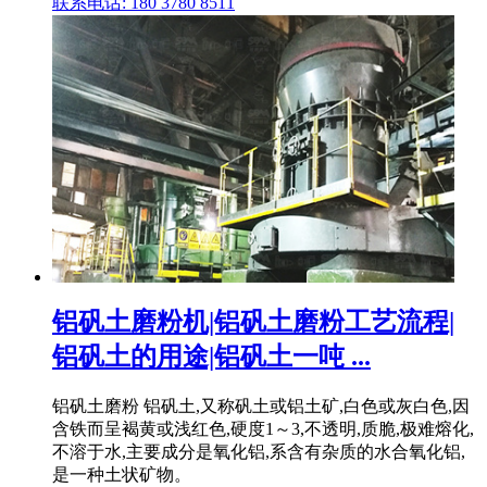
联系电话: 180 3780 8511
铝矾土磨粉机|铝矾土磨粉工艺流程|
铝矾土的用途|铝矾土一吨 ...
铝矾土磨粉 铝矾土,又称矾土或铝土矿,白色或灰白色,因
含铁而呈褐黄或浅红色,硬度1～3,不透明,质脆,极难熔化,
不溶于水,主要成分是氧化铝,系含有杂质的水合氧化铝,
是一种土状矿物。